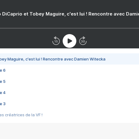
 DiCaprio et Tobey Maguire, c'est lui ! Rencontre avec Dam
bey Maguire, c'est lui ! Rencontre avec Damien Witecka
e 6
e 5
e 4
e 3
s créatrices de la VF !
e 2
e 1