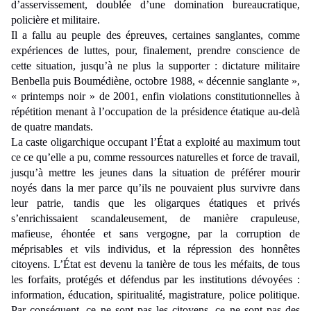
d’asservissement, doublée d’une domination bureaucratique,
policière et militaire.
Il a fallu au peuple des épreuves, certaines sanglantes, comme
expériences de luttes, pour, finalement, prendre conscience de
cette situation, jusqu’à ne plus la supporter : dictature militaire
Benbella puis Boumédiène, octobre 1988, « décennie sanglante »,
« printemps noir » de 2001, enfin violations constitutionnelles à
répétition menant à l’occupation de la présidence étatique au-delà
de quatre mandats.
La caste oligarchique occupant l’État a exploité au maximum tout
ce ce qu’elle a pu, comme ressources naturelles et force de travail,
jusqu’à mettre les jeunes dans la situation de préférer mourir
noyés dans la mer parce qu’ils ne pouvaient plus survivre dans
leur patrie, tandis que les oligarques étatiques et privés
s’enrichissaient scandaleusement, de manière crapuleuse,
mafieuse, éhontée et sans vergogne, par la corruption de
méprisables et vils individus, et la répression des honnêtes
citoyens. L’État est devenu la tanière de tous les méfaits, de tous
les forfaits, protégés et défendus par les institutions dévoyées :
information, éducation, spiritualité, magistrature, police politique.
Par conséquent, ce ne sont pas les citoyens, ce ne sont pas des