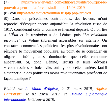
(7)
https://www.elwatan.com/edition/actualite/pourquoi-le-
pouvoir-a-peur-de-la-force-estudiantine-15-03-2019
(8) Voir
http://www.matierevolution.fr/spip.php?article81
(9) Dans de précédentes contributions, des lecteurs m’ont
reproché d’évoquer encore aujourd’hui la révolution russe de
1917, considérant celle-ci comme événement dépassé. Qu’on lise
«
L’État et la révolution
» de Lénine, puis “
La révolution
inconnue
” de Voline (librement accessibles sur internet). On
constatera comment les politiciens les plus révolutionnaires ont
récupéré le mouvement populaire, au point de se constituer en
oligarchie inédite, aussi dominatrice que celle combattue
auparavant. Si, donc, Lénine, Trotski et leurs dévoués
« commissaires » bolcheviks ont agi de cette manière, faut-il
s’étonner que des politiciens moins révolutionnaires procèdent de
façon identique ?
Piublié sur
Le Matin d'Algérie
, le
21 mars 2019
,
Algérie
Patriotique
, le 02 zavril 2019, et
Tribune Diplomatique
internationale
, le 02 zavril 2019.