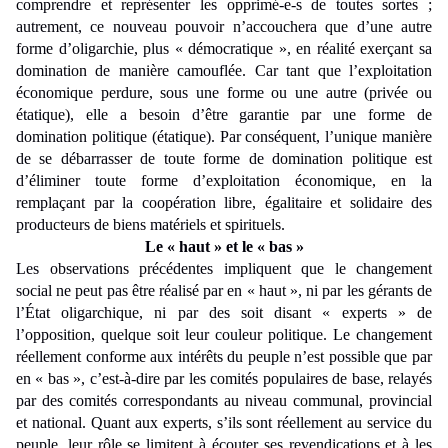
comprendre et représenter les opprimé-e-s de toutes sortes ;
autrement, ce nouveau pouvoir n’accouchera que d’une autre
forme d’oligarchie, plus « démocratique », en réalité exerçant sa
domination de manière camouflée. Car tant que l’exploitation
économique perdure, sous une forme ou une autre (privée ou
étatique), elle a besoin d’être garantie par une forme de
domination politique (étatique). Par conséquent, l’unique manière
de se débarrasser de toute forme de domination politique est
d’éliminer toute forme d’exploitation économique, en la
remplaçant par la coopération libre, égalitaire et solidaire des
producteurs de biens matériels et spirituels.
Le « haut » et le « bas »
Les observations précédentes impliquent que le changement
social ne peut pas être réalisé par en « haut », ni par les gérants de
l’État oligarchique, ni par des soit disant « experts » de
l’opposition, quelque soit leur couleur politique. Le changement
réellement conforme aux intérêts du peuple n’est possible que par
en « bas », c’est-à-dire par les comités populaires de base, relayés
par des comités correspondants au niveau communal, provincial
et national. Quant aux experts, s’ils sont réellement au service du
peuple, leur rôle se limitent à écouter ses revendications et à les