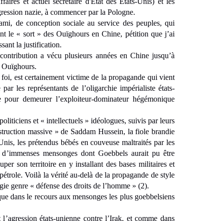
aires et actuel secrétaire d'État des États-Unis) et les
gression nazie, à commencer par la Pologne.
n ami, de conception sociale au service des peuples, qui
nt le « sort » des Ouïghours en Chine, pétition que j’ai
ant la justification.
 contribution a vécu plusieurs années en Chine jusqu’à
s Ouïghours.
foi, est certainement victime de la propagande qui vient
 par les représentants de l’oligarchie impérialiste états-
e pour demeurer l’exploiteur-dominateur hégémonique
liticiens et « intellectuels » idéologues, suivis par leurs
struction massive » de Saddam Hussein, la fiole brandie
nis, les prétendus bébés en couveuse maltraités par les
, d’immenses mensonges dont Goebbels aurait pu être
per son territoire en y installant des bases militaires et
 pétrole. Voilà la vérité au-delà de la propagande de style
ie genre « défense des droits de l’homme » (2).
tique dans le recours aux mensonges les plus goebbelsiens
l’agression états-unienne contre l’Irak, et comme dans