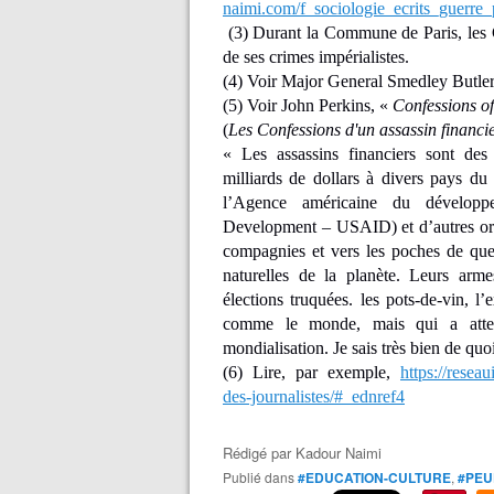
naimi.com/f_sociologie_ecrits_guerre_
(3) Durant la Commune de Paris, les
de ses crimes impérialistes.
(4) Voir Major General Smedley Butler
(5)
Voir John Perkins, «
Confessions o
(
Les Confessions d'un assassin financi
« Les assassins financiers sont des
milliards de dollars à divers pays du
l’Agence américaine du développe
Development – USAID) et d’autres orga
compagnies et vers les poches de quel
naturelles de la planète. Leurs armes
élections truquées. les pots-de-vin, l’
comme le monde, mais qui a attein
mondialisation. Je sais très bien de quoi
(6) Lire, par exemple,
https://reseau
des-journalistes/#_ednref4
Rédigé par
Kadour Naimi
Publié dans
#EDUCATION-CULTURE
,
#PEU