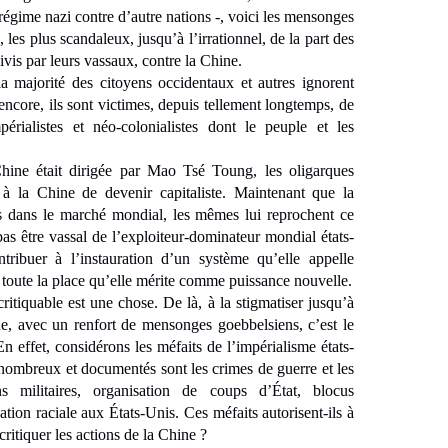
 régime nazi contre d’autre nations -, voici les mensonges
, les plus scandaleux, jusqu’à l’irrationnel, de la part des
vis par leurs vassaux, contre la Chine.
e la majorité des citoyens occidentaux et autres ignorent
 encore, ils sont victimes, depuis tellement longtemps, de
mpérialistes et néo-colonialistes dont le peuple et les
ine était dirigée par Mao Tsé Toung, les oligarques
t à la Chine de devenir capitaliste. Maintenant que la
es dans le marché mondial, les mêmes lui reprochent ce
s être vassal de l’exploiteur-dominateur mondial états-
ntribuer à l’instauration d’un système qu’elle appelle
 toute la place qu’elle mérite comme puissance nouvelle.
critiquable est une chose. De là, à la stigmatiser jusqu’à
nne, avec un renfort de mensonges goebbelsiens, c’est le
En effet, considérons les méfaits de l’impérialisme états-
nombreux et documentés sont les crimes de guerre et les
ns militaires, organisation de coups d’État, blocus
tion raciale aux États-Unis. Ces méfaits autorisent-ils à
ritiquer les actions de la Chine ?