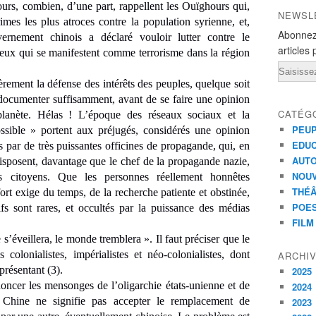
rs, combien, d’une part, rappellent les Ouïghours qui,
NEWSL
rimes les plus atroces contre la population syrienne, et,
Abonnez
vernement chinois a déclaré vouloir lutter contre le
articles 
ieux qui se manifestent comme terrorisme dans la région
Email
èrement la défense des intérêts des peuples, quelque soit
 documenter suffisamment, avant de se faire une opinion
CATÉG
planète. Hélas ! L’époque des réseaux sociaux et la
PEUP
ossible » portent aux préjugés, considérés une opinion
EDUC
s par de très puissantes officines de propagande, qui, en
AUT
isposent, davantage que le chef de la propagande nazie,
NOU
 citoyens. Que les personnes réellement honnêtes
THÉ
ort exige du temps, de la recherche patiente et obstinée,
POES
fs sont rares, et occultés par la puissance des médias
FILM
s’éveillera, le monde tremblera ». Il faut préciser que le
olonialistes, impérialistes et néo-colonialistes, dont
ARCHI
eprésentant (3).
2025
ncer les mensonges de l’oligarchie états-unienne et de
2024
Chine ne signifie pas accepter le remplacement de
2023