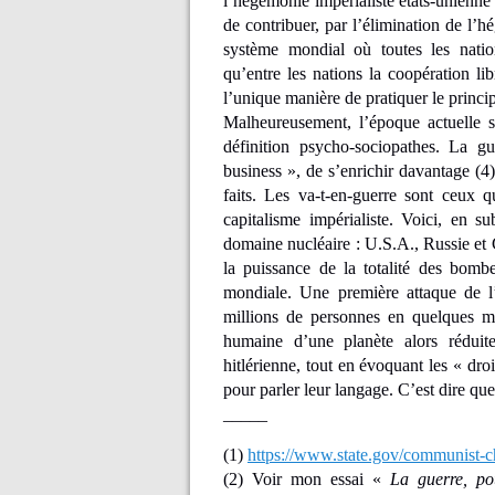
l’hégémonie impérialiste états-unienne
de contribuer, par l’élimination de l’h
système mondial où toutes les nation
qu’entre les nations la coopération libr
l’unique manière de pratiquer le princ
Malheureusement, l’époque actuelle se
définition psycho-sociopathes. La g
business », de s’enrichir davantage (4)
faits. Les va-t-en-guerre sont ceux 
capitalisme impérialiste. Voici, en su
domaine nucléaire : U.S.A., Russie et 
la puissance de la totalité des bomb
mondiale. Une première attaque de l’
millions de personnes en quelques mi
humaine d’une planète alors réduit
hitlérienne, tout en évoquant les « dro
pour parler leur langage. C’est dire que
_____
(1)
https://www.state.gov/communist-ch
(2) Voir mon essai «
La guerre, po