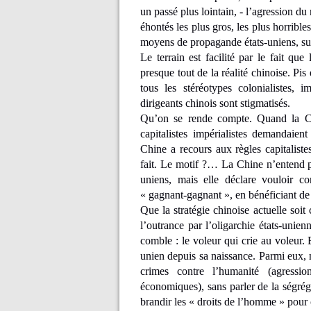
un passé plus lointain, - l’agression du
éhontés les plus gros, les plus horribles
moyens de propagande états-uniens, sui
Le terrain est facilité par le fait qu
presque tout de la réalité chinoise. Pis
tous les stéréotypes colonialistes, i
dirigeants chinois sont stigmatisés.
Qu’on se rende compte. Quand la Ch
capitalistes impérialistes demandaien
Chine a recours aux règles capitalist
fait. Le motif ?… La Chine n’entend pa
uniens, mais elle déclare vouloir co
« gagnant-gagnant », en bénéficiant de
Que la stratégie chinoise actuelle soit 
l’outrance par l’oligarchie états-unie
comble : le voleur qui crie au voleur. 
unien depuis sa naissance. Parmi eux, 
crimes contre l’humanité (agressio
économiques), sans parler de la ségréga
brandir les « droits de l’homme » pour c