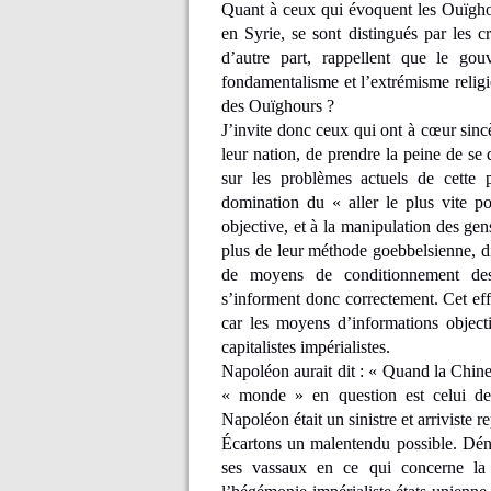
Quant à ceux qui évoquent les Ouïghou
en Syrie, se sont distingués par les c
d’autre part, rappellent que le gou
fondamentalisme et l’extrémisme relig
des Ouïghours ?
J’invite donc ceux qui ont à cœur sinc
leur nation, de prendre la peine de se
sur les problèmes actuels de cette 
domination du « aller le plus vite p
objective, et à la manipulation des gen
plus de leur méthode goebbelsienne, d
de moyens de conditionnement des
s’informent donc correctement. Cet eff
car les moyens d’informations objecti
capitalistes impérialistes.
Napoléon aurait dit : « Quand la Chine 
« monde » en question est celui des c
Napoléon était un sinistre et arriviste r
Écartons un malentendu possible. Déno
ses vassaux en ce qui concerne la 