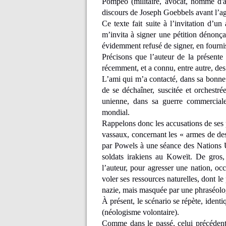
Pompeo (militaire, avocat, homme d'aff
discours de Joseph Goebbels avant l’a
Ce texte fait suite à l’invitation d’u
m’invita à signer une pétition dénonça
évidemment refusé de signer, en fourniss
Précisons que l’auteur de la présente
récemment, et a connu, entre autre, de
L’ami qui m’a contacté, dans sa bonne 
de se déchaîner, suscitée et orchestrée
unienne, dans sa guerre commercial
mondial.
Rappelons donc les accusations de ses po
vassaux, concernant les « armes de de
par Powels à une séance des Nations U
soldats irakiens au Koweït. De gros
l’auteur, pour agresser une nation, occu
voler ses ressources naturelles, dont le
nazie, mais masquée par une phraséolog
À présent, le scénario se répète, iden
(néologisme volontaire).
Comme dans le passé, celui précédent 