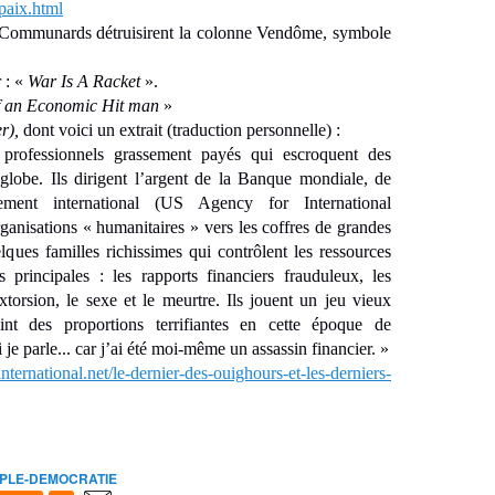
paix.html
 Communards détruisirent la colonne Vendôme, symbole
 : «
War Is A Racket
».
f an Economic Hit man
»
er),
dont voici un extrait (traduction personnelle) :
 professionnels grassement payés qui escroquent des
 globe. Ils dirigent l’argent de la Banque mondiale, de
ment international (US Agency for International
nisations « humanitaires » vers les coffres de grandes
ques familles richissimes qui contrôlent les ressources
 principales : les rapports financiers frauduleux, les
extorsion, le sexe et le meurtre. Ils jouent un jeu vieux
t des proportions terrifiantes en cette époque de
 je parle... car j’ai été moi-même un assassin financier. »
international.net/le-dernier-des-ouighours-et-les-derniers-
PLE-DEMOCRATIE