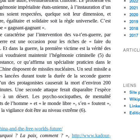
 par une autre, éventuellement chinoise. Le problème est
2022
égémonie impérialiste états-unienne, à l’instauration d’un
2021
s soient respectées, quelque soit leur dimension, et
2020
e, égalitaire et solidaire soit la règle universelle. C’est
2019
ipe « gagnant-gagnant ».
2018
 caractérise par l’intervention des va-t’en-guerre, par
2017
uerre est une occasion pour les riches de « faire du
. Et dans la guerre, la première victime est la vérité des
ARTIC
qui voudraient maintenir l’hégémonie criminelle (5) du
bstance, ce qu’affirma un spécialiste praticien dans le
Chine disposent de missiles nucléaires. Un seul missile a
es lancées durant toute la durée de la seconde guerre
un des protagonistes causerait la mort d’environ 200
LIENS
nutes. Une seconde attaque ferait disparaître l’espèce
Site 
e à un désert. Les psycho-sociopathes, de mentalité
Wikip
its de l’homme » et « le monde libre », s’en « foutent »,
Linke
 la vigilance doit être au niveau extrême (6).
Editi
ina-and-the-free-worlds-future/
urquoi ? La paix, comment ?
»,
http://www.kadour-