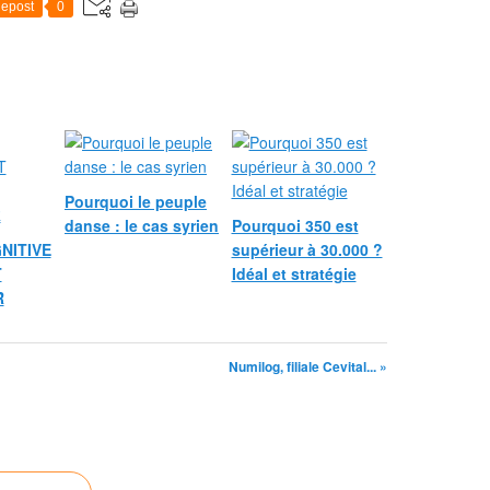
epost
0
Pourquoi le peuple
danse : le cas syrien
Pourquoi 350 est
NITIVE
supérieur à 30.000 ?
T
Idéal et stratégie
R
Numilog, filiale Cevital... »