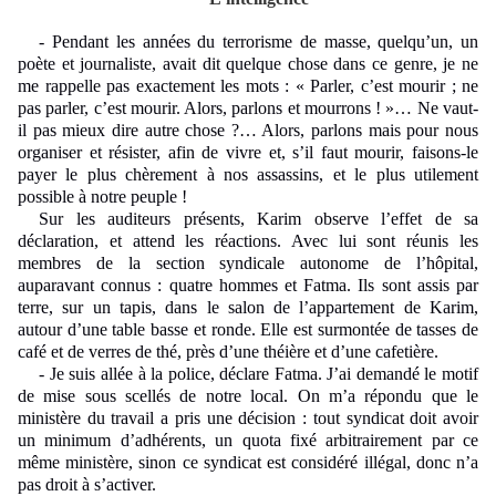
-
Pendant les années du terrorisme de masse, quelqu’un, un
poète et journaliste, avait dit quelque chose dans ce genre, je ne
me rappelle pas exactement les mots : « Parler, c’est mourir ; ne
pas parler, c’est mourir. Alors, parlons et mourrons ! »… Ne vaut-
il pas mieux dire autre chose ?… Alors, parlons mais pour nous
organiser et résister, afin de vivre et, s’il faut mourir, faisons-le
payer le plus chèrement à nos assassins, et le plus utilement
possible à notre peuple !
Sur les auditeurs présents, Karim observe l’effet de sa
déclaration, et attend les réactions. Avec lui sont réunis les
membres de la section syndicale autonome de l’hôpital,
auparavant connus : quatre hommes et Fatma. Ils sont assis par
terre, sur un tapis, dans le salon de l’appartement de Karim,
autour d’une table basse et ronde. Elle est surmontée de tasses de
café et de verres de thé, près d’une théière et d’une cafetière.
- Je suis allée à la police, déclare Fatma. J’ai demandé le motif
de mise sous scellés de notre local. On m’a répondu que le
ministère du travail a pris une décision : tout syndicat doit avoir
un minimum d’adhérents, un quota fixé arbitrairement par ce
même ministère, sinon ce syndicat est considéré illégal, donc n’a
pas droit à s’activer.