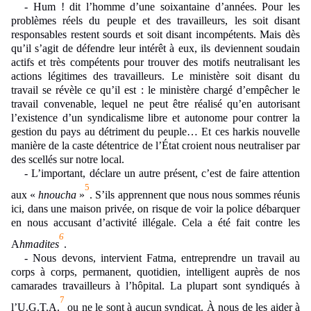
- Hum ! dit l’homme d’une soixantaine d’années. Pour les
problèmes réels du peuple et des travailleurs, les soit disant
responsables restent sourds et soit disant incompétents. Mais dès
qu’il s’agit de défendre leur intérêt à eux, ils deviennent soudain
actifs et très compétents pour trouver des motifs neutralisant les
actions légitimes des travailleurs. Le ministère soit disant du
travail se révèle ce qu’il est : le ministère chargé d’empêcher le
travail convenable, lequel ne peut être réalisé qu’en autorisant
l’existence d’un syndicalisme libre et autonome pour contrer la
gestion du pays au détriment du peuple… Et ces harkis nouvelle
manière de la caste détentrice de l’État croient nous neutraliser par
des scellés sur notre local.
- L’important, déclare un autre présent, c’est de faire attention
5
aux «
hnoucha
»
. S’ils apprennent que nous nous sommes réunis
ici, dans une maison privée, on risque de voir la police débarquer
en nous accusant d’activité illégale. Cela a été fait contre les
6
A
hmadites
.
- Nous devons, intervient Fatma, entreprendre un travail au
corps à corps, permanent, quotidien, intelligent auprès de nos
camarades travailleurs à l’hôpital. La plupart sont syndiqués à
7
l’U.G.T.A.
ou ne le sont à aucun syndicat. À nous de les aider à