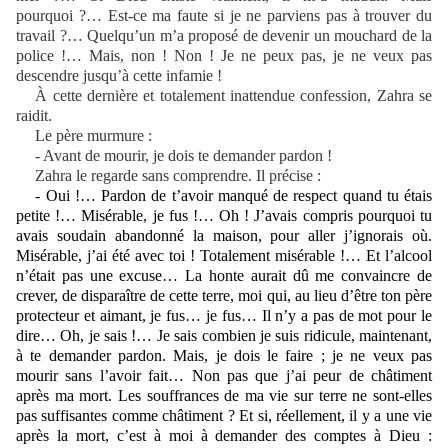
pourquoi ?… Est-ce ma faute si je ne parviens pas à trouver du
travail ?… Quelqu’un m’a proposé de devenir un mouchard de la
police !… Mais, non ! Non ! Je ne peux pas, je ne veux pas
descendre jusqu’à cette infamie !
À cette dernière et totalement inattendue confession, Zahra se
raidit.
Le père murmure :
- Avant de mourir, je dois te demander pardon !
Zahra le regarde sans comprendre. Il précise :
- Oui !… Pardon de t’avoir manqué de respect quand tu étais
petite !… Misérable, je fus !… Oh ! J’avais compris pourquoi tu
avais soudain abandonné la maison, pour aller j’ignorais où.
Misérable, j’ai été avec toi ! Totalement misérable !… Et l’alcool
n’était pas une excuse… La honte aurait d
û
me convaincre de
crever, de disparaître de cette terre, moi qui, au lieu d’être ton père
protecteur et aimant, je fus… je fus… Il n’y a pas de mot pour le
dire… Oh, je sais !… Je sais combien je suis ridicule, maintenant,
à te demander pardon. Mais, je dois le faire ; je ne veux pas
mourir sans l’avoir fait… Non pas que j’ai peur de châtiment
après ma mort. Les souffrances de ma vie sur terre ne sont-elles
pas suffisantes comme châtiment ? Et si, réellement, il y a une vie
après la mort, c’est à moi à demander des comptes à Dieu :