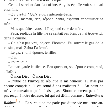
Celle-ci survient dans la cuisine. Angoissée, elle voit son mari
et sa fille.
- Qu’y a-t-il ? Qu’y a-t-il ? interroge-t-elle.
- Rien, maman, rien, répond Zahra, espérant tranquilliser sa
mère.
- Mais que faites-vous ici ? reprend cette dernière.
- Papa, réplique la fille, ne se sentait pas bien. Je l’ai trouvé ici,
dans la cuisine.
- Ce n’est pas vrai, objecte l’homme. J’ai ouvert le gaz de la
cuisine, mais Zahra l’a fermé.
- Le gaz ?! dit l’épouse, terrifiée.
- Oui.
- Pourquoi ?
Le mari garde le silence. Brusquement, son épouse comprend,
affolée :
-
Ô
mon Dieu !
Ô
mon Dieu !
- Inutile de l’invoquer, réplique le malheureux. Tu n’as pas
encore compris qu’il est sourd à nos malheurs ?… Au point de
m’avoir convaincu qu’il n’existe pas ! Sinon, comment peut-il ne
pas réagir à notre détresse, lui qui est défini comme
a Rahm
â
ne a
1
Rah
î
me
?… Et surtout ne me parle pas d’une vie meilleure au-