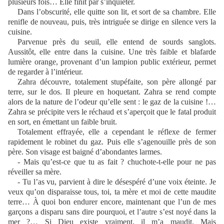
plusieurs fois… Elle finit par s’inquiéter.
Dans l’obscurité, elle quitte son lit, et sort de sa chambre. Elle
renifle de nouveau, puis, très intriguée se dirige en silence vers la
cuisine.
Parvenue près du seuil, elle entend de sourds sanglots.
Aussitôt, elle entre dans la cuisine. Une très faible et blafarde
lumière orange, provenant d’un lampion public extérieur, permet
de regarder à l’intérieur.
Zahra découvre, totalement stupéfaite, son père allongé par
terre, sur le dos. Il pleure en hoquetant. Zahra se rend compte
alors de la nature de l’odeur qu’elle sent : le gaz de la cuisine !…
Zahra se précipite vers le réchaud et s’aperçoit que le fatal produit
en sort, en émettant un faible bruit.
Totalement effrayée, elle a cependant le réflexe de fermer
rapidement le robinet du gaz. Puis elle s’agenouille près de son
père. Son visage est baigné d’abondantes larmes.
- Mais qu’est-ce que tu as fait ? chuchote-t-elle pour ne pas
réveiller sa mère.
- Tu l’as vu, parvient à dire le désespéré d’une voix éteinte. Je
veux qu’on disparaisse tous, toi, ta mère et moi de cette maudite
terre… À quoi bon endurer encore, maintenant que l’un de mes
garçons a disparu sans dire pourquoi, et l’autre s’est noyé dans la
mer ?… Si Dieu existe vraiment, il m’a maudit. Mais