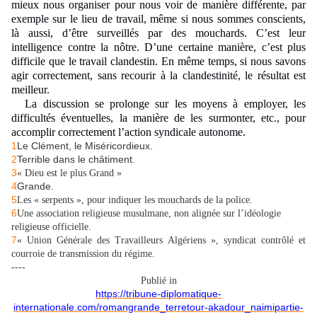
mieux nous organiser pour nous voir de manière différente, par
exemple sur le lieu de travail, même si nous sommes conscients,
là aussi, d’être surveillés par des mouchards. C’est leur
intelligence contre la n
ô
tre. D’une certaine manière, c’est plus
difficile que le travail clandestin. En même temps, si nous savons
agir correctement, sans recourir à la clandestinité, le résultat est
meilleur.
La discussion se prolonge sur les moyens à employer, les
difficultés éventuelles, la manière de les surmonter, etc., pour
accomplir correctement l’action syndicale autonome.
1
Le Clément, le Miséricordieux.
2
Terrible dans le châtiment.
3
« Dieu est le plus Grand »
4
Grande.
5
Les « serpents », pour indiquer les mouchards de la police.
6
Une association religieuse musulmane, non alignée sur l’idéologie
religieuse officielle.
7
« Union Générale des Travailleurs Algériens », syndicat contrôlé et
courroie de transmission du régime.
----
Publié in
https://tribune-diplomatique-
internationale.com/romangrande_terretour-akadour_naimipartie-