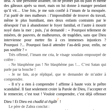
delà. À une personne affamée, on ne promet pas du pain et même
des gâteaux après sa mort, mais on lui donne à manger pendant
qu’il vit… Une fois, je me suis confié à l’imam de la mosquée.
J’ai parlé de mes malheurs : l’impossibilité de trouver du travail,
même le plus humiliant, mes deux enfants contraints par le
désespoir l’un à abandonner le foyer familial, et l’autre à mourir
noyé dans la mer ; puis, j’ai demandé : « Pourquoi tellement de
misères, de pauvres, de malheureux, de tragédies, sans que Dieu
intervienne pour mettre fin à ces immenses injustices ?
Pourquoi ?... Pourquoi faut-il attendre l’au-delà pour, enfin, ne
pas souffrir ? »
Très offensé, l’imam me cria, le visage soudain empourpré de
colère :
- Ne blasphème pas ! Ne blasphème pas !… C’est Satan qui
parle par ta bouche !
- Je ne fais, ai-je répliqué, que te demander de m’aider à
comprendre.
- Il n’y a rien à comprendre ! affirme à haute voix le prêtre
scandalisé. Il faut seulement croire la Parole de Dieu, l’accepter et
le remercier, c’est tout ! Vouloir comprendre, c’est déjà offenser
2
Dieu ! Et Dieu est
chad
î
d al
ĕ
ig
â
b
!
Le père de Zahra conclut :