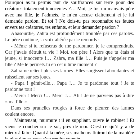
Pourquoi as-tu permis tant de souffrances sur terre pour des
créatures totalement innocentes ?… Moi, je fus un mauvais père
avec ma fille, je l’admets, je m’en accuse clairement et je lui
demande pardon. Et toi ? Ne dois-tu pas reconnaître tes fautes
envers tes créatures, tes enfants, et leur demander pardon ?
Abasourdie, Zahra est profondément troublée par ces paroles.
Le père continue, la voix altérée par le remords :
- Même si tu refuseras de me pardonner, je le comprendrais.
Car j’avais détruit ta vie ! Moi, ton père ! Alors que tu étais si
jeune, si innocente !… Zahra, ma fille !… Puis-je t’appeler ma
fille ? Me le permets-tu en cet ultime moment ?
Zahra ne retient plus ses larmes. Elles surgissent abondantes et
ruissellent sur ses joues.
- Papa ! gémit-elle… Papa !… Je te pardonne tout ! Je te
pardonne tout !
- Merci ! Merci !… Merci !… Ah ! Je ne parviens pas à dire
« ma fille ».
Dans ses prunelles rougies à force de pleurer, des larmes
coulent encore.
- Maintenant, murmure-t-il en suppliant,
ouvre le robinet ! Et
viens te coucher sur le sol, près de moi. C’est ce qu’il y a de
mieux à faire. Quant à ta mère, ses malheurs finiront de la manière
la plus douce, sans s’en rendre compte.