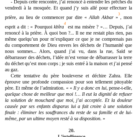
- Depuis cette rencontre, j’ai renoncé à entendre les prêches du
vendredi à la mosquée. Et quand j’y suis allé pour effectuer la
3
prière, au lieu de commencer par dire «
Allah Akbar
»
, mon
4
esprit a dit : « Pourquoi
kb
î
ra
est ma misère ? »… Depuis, j’ai
renoncé à la prière. À quoi bon ?... Il ne me restait plus rien, pas
même quelqu’un pour m’expliquer ce que je ne comprenais pas
du comportement de Dieu envers les déchets de l’humanité que
nous sommes... Alors, quand j’ai vu, dans la rue, Saïd se
débarrasser des déchets, l’idée m’est venue de débarrasser la terre
du déchet qu’est mon corps ; je suis entré à la maison et j’ai pensé
au gaz.
Cette tentative du père bouleverse et déchire Zahra. Elle
éprouve une profonde compassion pour son tellement pitoyable
père. Et même de l’admiration. « «
Il y a donc en lui
, pense-t-elle,
quelque chose de meilleur que moi !… Il eut
la dignité de refuser
la solution de mouchard que moi, j’ai acceptée. Et la douleur
causée par ses enfants disparus lui a fait croire à une solution
finale : éliminer les souffrances du reste de sa famille et de lui-
même, par un ultime moyen resté à sa disposition.
»
20.
L’intelligence