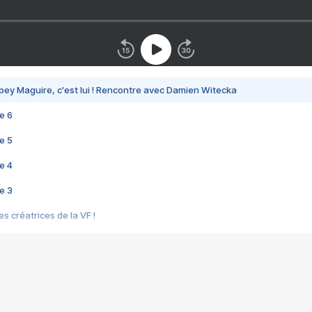
bey Maguire, c'est lui ! Rencontre avec Damien Witecka
e 6
e 5
e 4
e 3
s créatrices de la VF !
e 2
e 1
e Mektoub My Love arrive enfin ! Rencontre avec Shaïn Boumedine et Sal